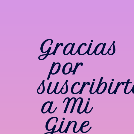
Gracias
por
suscribirt
a Mi
Gine