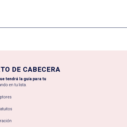
XTO DE CABECERA
ue tendrá la guía para tu
ndo en tu lista.
iptores
atuitos
oración